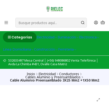
Categorías
Electricidad
Iluminación
Electronica
Linea Domiciliaria
Construcción
Ferreteria
532633497 Mesa Central │ (+56) 949086802 Venta Telefónica │
Avda La Chimba #431, Ovalle Casa Matriz
Inicio
Electricidad
Conductores
Cables Aluminio y Preensamblados
Cable Aluminio Preensamblado 3X25 Mm2 +1X50 Mm2