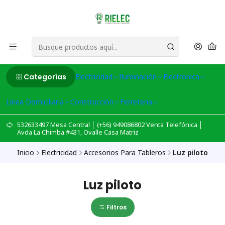
Categorías
Electricidad
Iluminación
Electronica
Linea Domiciliaria
Construcción
Ferreteria
532633497 Mesa Central │ (+56) 949086802 Venta Telefónica │
Avda La Chimba #431, Ovalle Casa Matriz
Inicio
Electricidad
Accesorios Para Tableros
Luz piloto
Luz piloto
Filtros