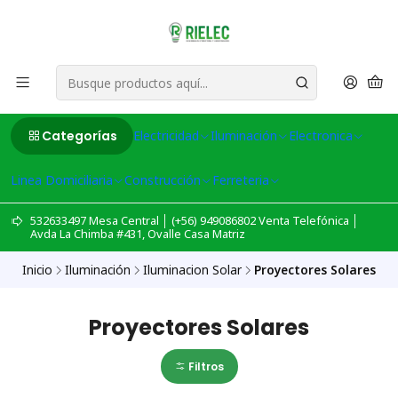
Categorías
Electricidad
Iluminación
Electronica
Linea Domiciliaria
Construcción
Ferreteria
532633497 Mesa Central │ (+56) 949086802 Venta Telefónica │
Avda La Chimba #431, Ovalle Casa Matriz
Inicio
Iluminación
Iluminacion Solar
Proyectores Solares
Proyectores Solares
Filtros