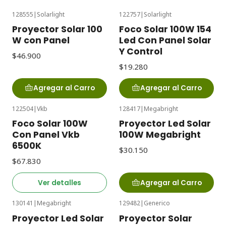
128555
|
Solarlight
122757
|
Solarlight
Proyector Solar 100
Foco Solar 100W 154
W con Panel
Led Con Panel Solar
Y Control
$46.900
$19.280
Agregar al Carro
Agregar al Carro
122504
|
Vkb
128417
|
Megabright
Agotado
Foco Solar 100W
Proyector Led Solar
Con Panel Vkb
100W Megabright
6500K
$30.150
$67.830
Ver detalles
Agregar al Carro
130141
|
Megabright
129482
|
Generico
Proyector Led Solar
Proyector Solar