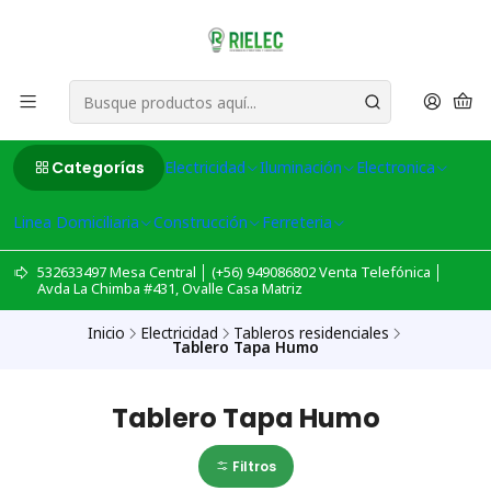
Categorías
Electricidad
Iluminación
Electronica
Linea Domiciliaria
Construcción
Ferreteria
532633497 Mesa Central │ (+56) 949086802 Venta Telefónica │
Avda La Chimba #431, Ovalle Casa Matriz
Inicio
Electricidad
Tableros residenciales
Tablero Tapa Humo
Tablero Tapa Humo
Filtros