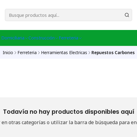
esa Central │ (+56) 949086802 Venta Telefónica │ Avda La Chimba #431, Ov
 Domiciliaria
Construcción
Ferreteria
Inicio
Ferreteria
Herramientas Electricas
Repuestos Carbones
Todavía no hay productos disponibles aquí
en otras categorías o utilizar la barra de búsqueda para en