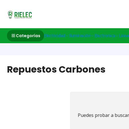
532633497 M
Categorías
Electricidad
Iluminación
Electronica
Linea
Repuestos Carbones
Puedes probar a buscar 