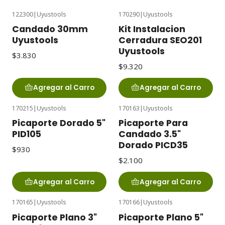
122300
|
Uyustools
170290
|
Uyustools
Candado 30mm
Kit Instalacion
Uyustools
Cerradura SEO201
Uyustools
$3.830
$9.320
Agregar al Carro
Agregar al Carro
170215
|
Uyustools
170163
|
Uyustools
Picaporte Dorado 5"
Picaporte Para
PID105
Candado 3.5"
Dorado PICD35
$930
$2.100
Agregar al Carro
Agregar al Carro
170165
|
Uyustools
170166
|
Uyustools
Picaporte Plano 3"
Picaporte Plano 5"