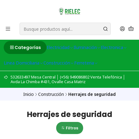
Categorías
Electricidad
Iluminación
Electronica
Linea Domiciliaria
Construcción
Ferreteria
532633497 Mesa Central │ (+56) 949086802 Venta Telefónica │
Avda La Chimba #431, Ovalle Casa Matriz
Inicio
Construcción
Herrajes de seguridad
Herrajes de seguridad
Filtros