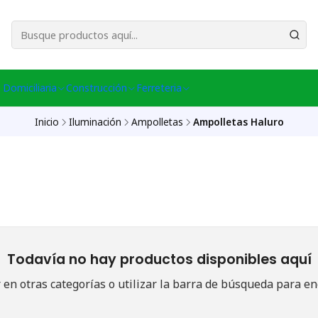
esa Central │ (+56) 949086802 Venta Telefónica │ Avda La Chimba #431, Ov
 Domiciliaria
Construcción
Ferreteria
Inicio
Iluminación
Ampolletas
Ampolletas Haluro
Todavía no hay productos disponibles aquí
en otras categorías o utilizar la barra de búsqueda para en