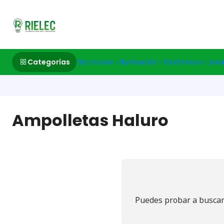
532633497 M
Categorías
Electricidad
Iluminación
Electronica
Linea
Ampolletas Haluro
Puedes probar a buscar 