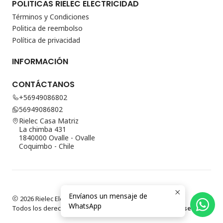
POLITICAS RIELEC ELECTRICIDAD
Términos y Condiciones
Politica de reembolso
Política de privacidad
INFORMACIÓN
CONTÁCTANOS
+56949086802
56949086802
Rielec Casa Matriz
La chimba 431
1840000 Ovalle - Ovalle
Coquimbo - Chile
Envíanos un mensaje de
2026 Rielec Electricidad.
WhatsApp
Todos los derechos reservados.
Desarrollado por Jumpseller
.