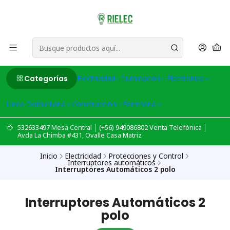
Categorías
Electricidad
Iluminación
Electronica
Linea Domiciliaria
Construcción
Ferreteria
532633497 Mesa Central │ (+56) 949086802 Venta Telefónica │
Avda La Chimba #431, Ovalle Casa Matriz
Inicio
Electricidad
Protecciones y Control
Interruptores automáticos
Interruptores Automáticos 2 polo
Interruptores Automáticos 2
polo