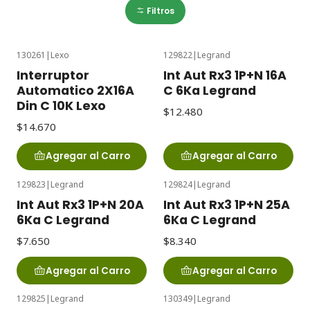
Filtros
130261
|
Lexo
129822
|
Legrand
Interruptor
Int Aut Rx3 1P+N 16A
Automatico 2X16A
C 6Ka Legrand
Din C 10K Lexo
$12.480
$14.670
Agregar al Carro
Agregar al Carro
129823
|
Legrand
129824
|
Legrand
Int Aut Rx3 1P+N 20A
Int Aut Rx3 1P+N 25A
6Ka C Legrand
6Ka C Legrand
$7.650
$8.340
Agregar al Carro
Agregar al Carro
129825
|
Legrand
130349
|
Legrand