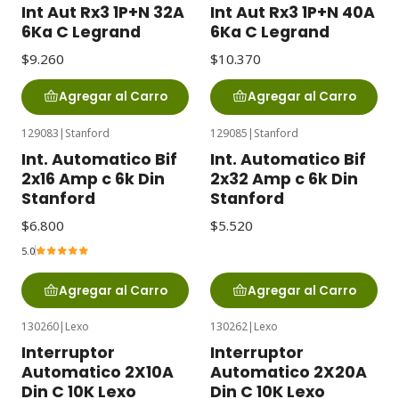
Int Aut Rx3 1P+N 32A
Int Aut Rx3 1P+N 40A
6Ka C Legrand
6Ka C Legrand
$9.260
$10.370
Agregar al Carro
Agregar al Carro
129083
|
Stanford
129085
|
Stanford
Int. Automatico Bif
Int. Automatico Bif
2x16 Amp c 6k Din
2x32 Amp c 6k Din
Stanford
Stanford
$6.800
$5.520
5.0
Agregar al Carro
Agregar al Carro
130260
|
Lexo
130262
|
Lexo
Interruptor
Interruptor
Automatico 2X10A
Automatico 2X20A
Din C 10K Lexo
Din C 10K Lexo