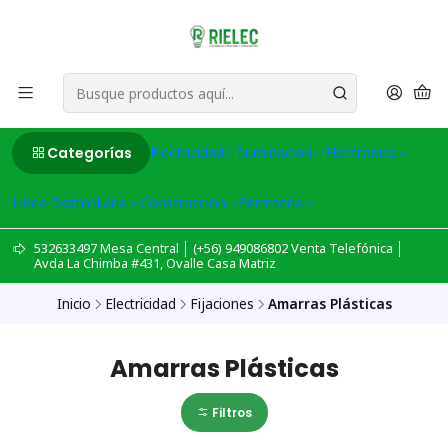
Categorías
Electricidad
Iluminación
Electronica
Linea Domiciliaria
Construcción
Ferreteria
532633497 Mesa Central │ (+56) 949086802 Venta Telefónica │
Avda La Chimba #431, Ovalle Casa Matriz
Inicio
Electricidad
Fijaciones
Amarras Plásticas
Amarras Plásticas
Filtros