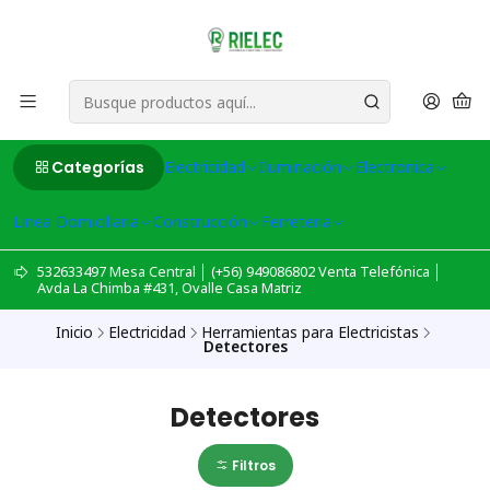
Categorías
Electricidad
Iluminación
Electronica
Linea Domiciliaria
Construcción
Ferreteria
532633497 Mesa Central │ (+56) 949086802 Venta Telefónica │
Avda La Chimba #431, Ovalle Casa Matriz
Inicio
Electricidad
Herramientas para Electricistas
Detectores
Detectores
Filtros