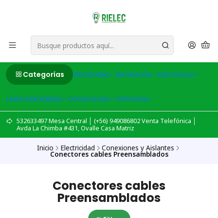
Categorías
Electricidad
Iluminación
Electronica
Linea Domiciliaria
Construcción
Ferreteria
532633497 Mesa Central │ (+56) 949086802 Venta Telefónica │
Avda La Chimba #431, Ovalle Casa Matriz
Inicio
Electricidad
Conexiones y Aislantes
Conectores cables Preensamblados
Conectores cables
Preensamblados