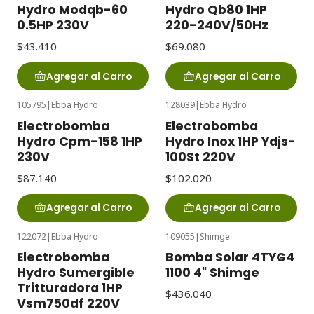
Hydro Modqb-60
Hydro Qb80 1HP
0.5HP 230V
220-240V/50Hz
$43.410
$69.080
Agregar al Carro
Agregar al Carro
105795
|
Ebba Hydro
128039
|
Ebba Hydro
Electrobomba
Electrobomba
Hydro Cpm-158 1HP
Hydro Inox 1HP Ydjs-
230V
100St 220V
$87.140
$102.020
Agregar al Carro
Agregar al Carro
122072
|
Ebba Hydro
109055
|
Shimge
Electrobomba
Bomba Solar 4TYG4
Hydro Sumergible
1100 4" Shimge
Tritturadora 1HP
$436.040
Vsm750df 220V