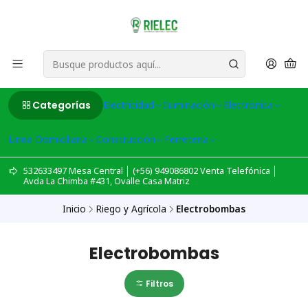
Categorías
Electricidad
Iluminación
Electronica
Linea Domiciliaria
Construcción
Ferreteria
532633497 Mesa Central │ (+56) 949086802 Venta Telefónica │
Avda La Chimba #431, Ovalle Casa Matriz
Inicio
Riego y Agrícola
Electrobombas
Electrobombas
Filtros