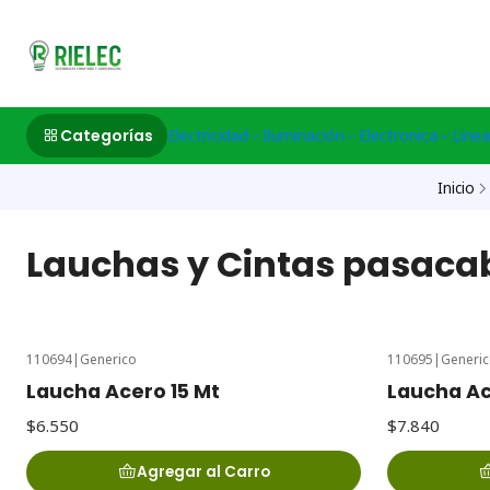
532633497 M
Categorías
Electricidad
Iluminación
Electronica
Linea
Inicio
Lauchas y Cintas pasaca
110694
|
Generico
110695
|
Generi
Laucha Acero 15 Mt
Laucha Ac
$6.550
$7.840
Agregar al Carro