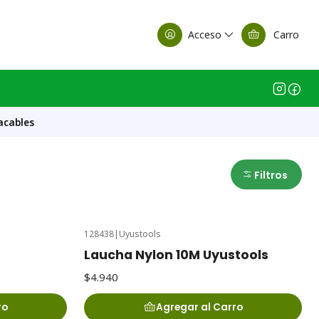
alle Casa Matriz
Acceso
Carro
acables
Filtros
128438
|
Uyustools
Laucha Nylon 10M Uyustools
$4.940
ro
Agregar al Carro