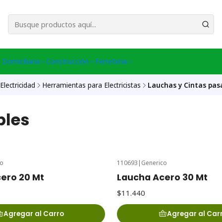
esa Central │ (+56) 949086802 Venta Telefónica │ Avda La Chimba #431, Ov
 Domiciliaria
Construcción
Ferreteria
Electricidad
Herramientas para Electricistas
Lauchas y Cintas pas
bles
co
110693
|
Generico
ero 20 Mt
Laucha Acero 30 Mt
$11.440
Agregar al Carro
Agregar al Car