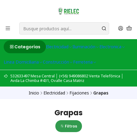
Categorías
Electricidad
Iluminación
Electronica
Linea Domiciliaria
Construcción
Ferreteria
532633497 Mesa Central │ (+56) 949086802 Venta Telefónica │
Avda La Chimba #431, Ovalle Casa Matriz
Inicio
Electricidad
Fijaciones
Grapas
Grapas
Filtros