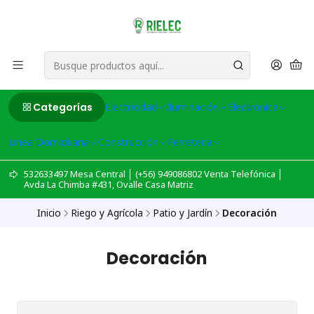
Categorías
Electricidad
Iluminación
Electronica
Linea Domiciliaria
Construcción
Ferreteria
532633497 Mesa Central │ (+56) 949086802 Venta Telefónica │
Avda La Chimba #431, Ovalle Casa Matriz
Inicio
Riego y Agrícola
Patio y Jardín
Decoración
Decoración