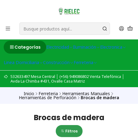
Categorías
Electricidad
Iluminación
Electronica
Linea Domiciliaria
Construcción
Ferreteria
532633497 Mesa Central │ (+56) 949086802 Venta Telefónica │
Avda La Chimba #431, Ovalle Casa Matriz
Inicio
Ferreteria
Herramientas Manuales
Herramientas de Perforación
Brocas de madera
Brocas de madera
Filtros