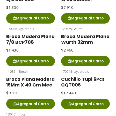
$1.350
$7.910
Agregar al Carro
Agregar al Carro
170026
|
Uyustools
129565
|
Wurth
Broca Madera Plana
Broca Madera Plana
7/8 BCP708
Wurth 32mm
$1.430
$2.460
Agregar al Carro
Agregar al Carro
110861
|
Bosch
170044
|
Uyustools
Broca Plana Madera
Cuchillo Tupi 6Pcs
19Mm X 40 Cm Mec
CQT006
$9.310
$17.440
Agregar al Carro
Agregar al Carro
130401
|
Total