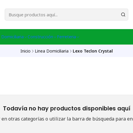
esa Central │ (+56) 949086802 Venta Telefónica │ Avda La Chimba #431, Ov
 Domiciliaria
Construcción
Ferreteria
Inicio
Linea Domiciliaria
Lexo Teclon Crystal
Todavía no hay productos disponibles aquí
en otras categorías o utilizar la barra de búsqueda para en