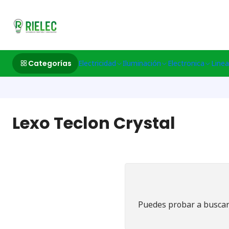
532633497 M
Categorías
Electricidad
Iluminación
Electronica
Linea
Lexo Teclon Crystal
Puedes probar a buscar 