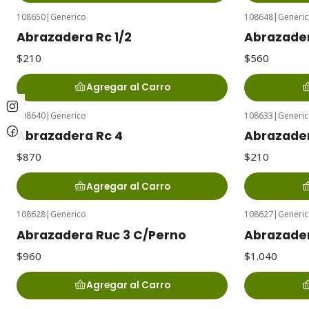
108650
|
Generico
108648
|
Generi
Abrazadera Rc 1/2
Abrazader
$210
$560
Agregar al Carro
108640
|
Generico
108633
|
Generi
Abrazadera Rc 4
Abrazader
$870
$210
Agregar al Carro
108628
|
Generico
108627
|
Generi
Abrazadera Ruc 3 C/Perno
Abrazader
$960
$1.040
Agregar al Carro