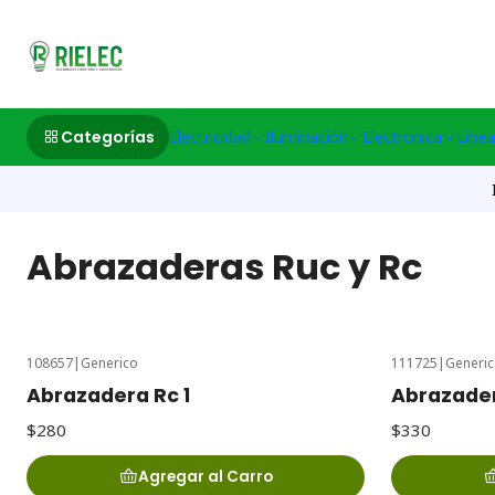
532633497 M
Categorías
Electricidad
Iluminación
Electronica
Linea
Abrazaderas Ruc y Rc
108657
|
Generico
111725
|
Generi
Abrazadera Rc 1
Abrazadera
$280
$330
Agregar al Carro