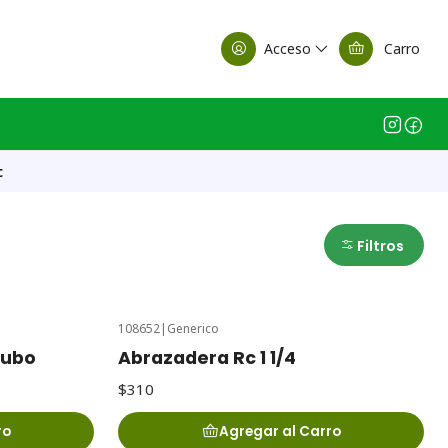
alle Casa Matriz
Acceso
Carro
c
Filtros
108652
|
Generico
Tubo
Abrazadera Rc 1 1/4
$310
ro
Agregar al Carro