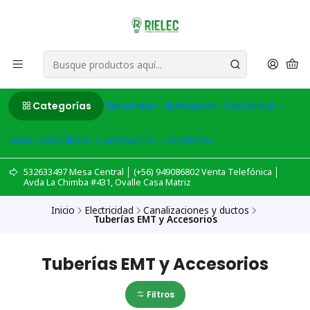
Categorías
Electricidad
Iluminación
Electronica
Linea Domiciliaria
Construcción
Ferreteria
532633497 Mesa Central │ (+56) 949086802 Venta Telefónica │
Avda La Chimba #431, Ovalle Casa Matriz
Inicio
Electricidad
Canalizaciones y ductos
Tuberías EMT y Accesorios
Tuberías EMT y Accesorios
Filtros