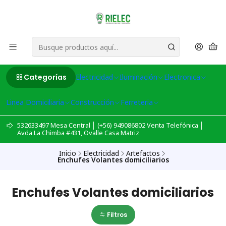
Categorías
Electricidad
Iluminación
Electronica
Linea Domiciliaria
Construcción
Ferreteria
532633497 Mesa Central │ (+56) 949086802 Venta Telefónica │
Avda La Chimba #431, Ovalle Casa Matriz
Inicio
Electricidad
Artefactos
Enchufes Volantes domiciliarios
Enchufes Volantes domiciliarios
Filtros