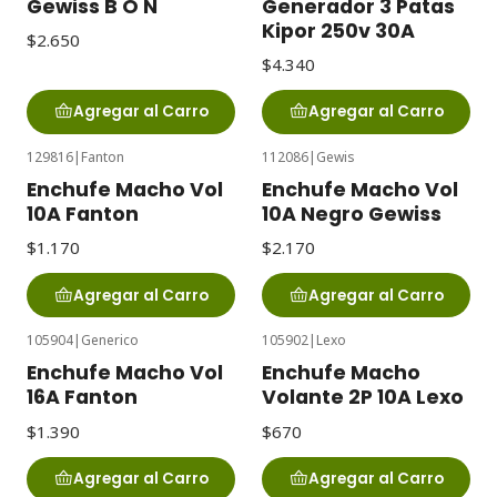
Gewiss B O N
Generador 3 Patas
Kipor 250v 30A
$2.650
$4.340
Agregar al Carro
Agregar al Carro
129816
|
Fanton
112086
|
Gewis
Enchufe Macho Vol
Enchufe Macho Vol
10A Fanton
10A Negro Gewiss
$1.170
$2.170
Agregar al Carro
Agregar al Carro
105904
|
Generico
105902
|
Lexo
Enchufe Macho Vol
Enchufe Macho
16A Fanton
Volante 2P 10A Lexo
$1.390
$670
Agregar al Carro
Agregar al Carro