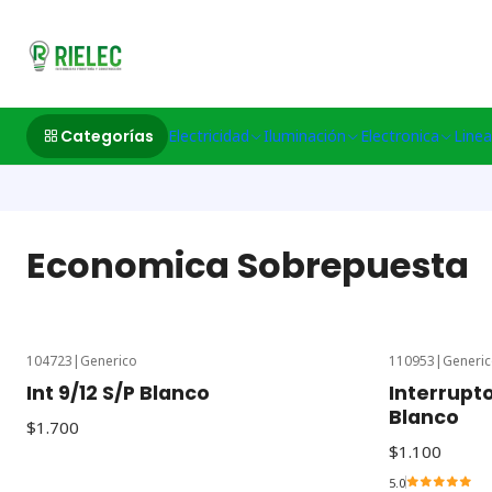
532633497 M
Categorías
Electricidad
Iluminación
Electronica
Linea
Economica Sobrepuesta
104723
|
Generico
110953
|
Generi
Int 9/12 S/P Blanco
Interrupt
Blanco
$1.700
$1.100
5.0