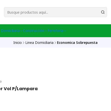
esa Central │ (+56) 949086802 Venta Telefónica │ Avda La Chimba #431, Ov
 Domiciliaria
Construcción
Ferreteria
Inicio
Linea Domiciliaria
Economica Sobrepuesta
co
or Vol P/Lampara