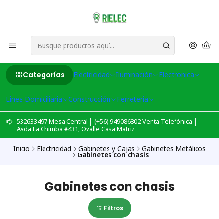
Categorías
Electricidad
Iluminación
Electronica
Linea Domiciliaria
Construcción
Ferreteria
532633497 Mesa Central │ (+56) 949086802 Venta Telefónica │
Avda La Chimba #431, Ovalle Casa Matriz
Inicio
Electricidad
Gabinetes y Cajas
Gabinetes Metálicos
Gabinetes con chasis
Gabinetes con chasis
Filtros