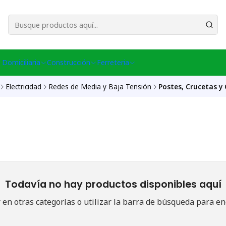
esa Central │ (+56) 949086802 Venta Telefónica │ Avda La Chimba #431, Ov
 Domiciliaria
Construcción
Ferreteria
Electricidad
Redes de Media y Baja Tensión
Postes, Crucetas y
Todavía no hay productos disponibles aquí
en otras categorías o utilizar la barra de búsqueda para en