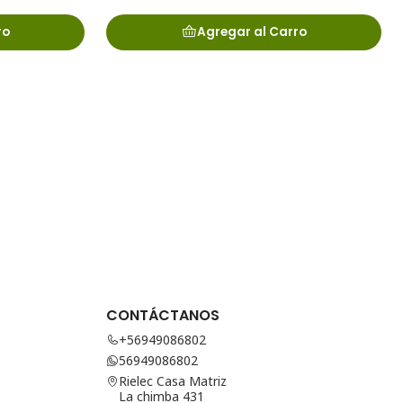
ro
Agregar al Carro
CONTÁCTANOS
+56949086802
56949086802
Rielec Casa Matriz
La chimba 431