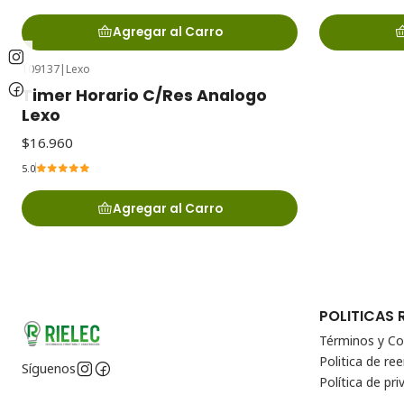
Agregar al Carro
109137
|
Lexo
Timer Horario C/Res Analogo
Lexo
$16.960
5.0
Agregar al Carro
POLITICAS 
Términos y Co
Politica de r
Síguenos
Política de pri