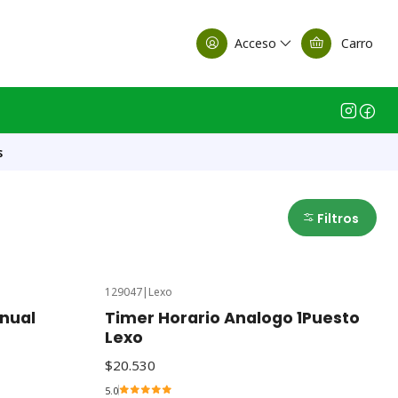
alle Casa Matriz
Acceso
Carro
s
Filtros
129047
|
Lexo
anual
Timer Horario Analogo 1Puesto
Lexo
$20.530
5.0