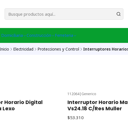
esa Central │ (+56) 949086802 Venta Telefónica │ Avda La Chimba #431, Ov
 Domiciliaria
Construcción
Ferreteria
Inicio
Electricidad
Protecciones y Control
Interruptores Horario
112064
|
Generico
r Horario Digital
Interruptor Horario M
 Lexo
Vs24.18 C/Res Muller
$53.310