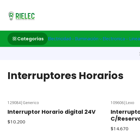
532633497 M
Categorías
Electricidad
Iluminación
Electronica
Linea
Interruptores Horarios
129084
|
Generico
109606
|
Lexo
Interruptor Horario digital 24V
Interrupto
C/Reserva
$10.200
$14.670