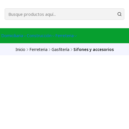
esa Central │ (+56) 949086802 Venta Telefónica │ Avda La Chimba #431, Ov
 Domiciliaria
Construcción
Ferreteria
Inicio
Ferreteria
Gasfitería
Sifones y accesorios