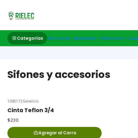
532633497 M
Categorías
Electricidad
Iluminación
Electronica
Linea
Sifones y accesorios
109517
|
Generico
Cinta Teflon 3/4
$230
Agregar al Carro