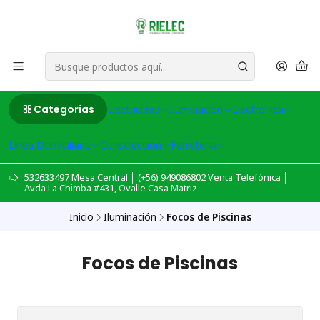
Categorías
Electricidad
Iluminación
Electronica
Linea Domiciliaria
Construcción
Ferreteria
532633497 Mesa Central │ (+56) 949086802 Venta Telefónica │
Avda La Chimba #431, Ovalle Casa Matriz
Inicio
Iluminación
Focos de Piscinas
Focos de Piscinas