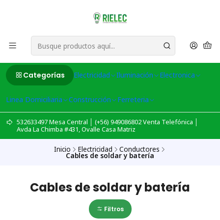
Categorías
Electricidad
Iluminación
Electronica
Linea Domiciliaria
Construcción
Ferreteria
532633497 Mesa Central │ (+56) 949086802 Venta Telefónica │
Avda La Chimba #431, Ovalle Casa Matriz
Inicio
Electricidad
Conductores
Cables de soldar y batería
Cables de soldar y batería
Filtros