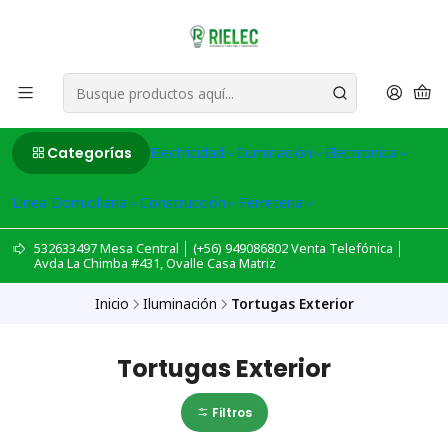
Categorías
Electricidad
Iluminación
Electronica
Linea Domiciliaria
Construcción
Ferreteria
532633497 Mesa Central │ (+56) 949086802 Venta Telefónica │
Avda La Chimba #431, Ovalle Casa Matriz
Inicio
Iluminación
Tortugas Exterior
Tortugas Exterior
Filtros