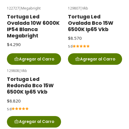
122727
|
Megabright
129807
|
Vkb
Tortuga Led
Tortuga Led
Ovalada 10W 6000K
Ovalada Bco 15W
IP54 Blanca
6500K Ip65 Vkb
Megabright
$8.570
$4.290
5.0
Agregar al Carro
Agregar al Carro
129808
|
Vkb
Tortuga Led
Redonda Bco 15W
6500K Ip65 Vkb
$8.820
5.0
Agregar al Carro