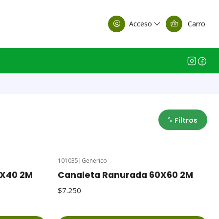
alle Casa Matriz
Acceso
Carro
Filtros
101035
|
Generico
0X40 2M
Canaleta Ranurada 60X60 2M
$7.250