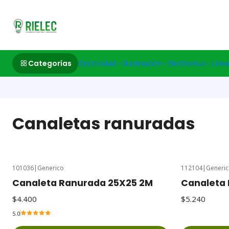
532633497 M
Categorías
Electricidad
Iluminación
Electronica
Linea
Canaletas ranuradas
101036
|
Generico
112104
|
Generi
Canaleta Ranurada 25X25 2M
Canaleta
$4.400
$5.240
5.0