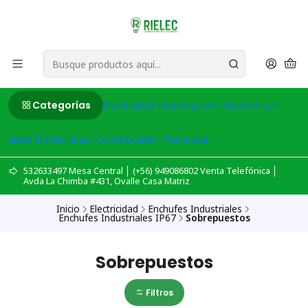
Categorías
Electricidad
Iluminación
Electronica
Linea Domiciliaria
Construcción
Ferreteria
532633497 Mesa Central │ (+56) 949086802 Venta Telefónica │
Avda La Chimba #431, Ovalle Casa Matriz
Inicio
Electricidad
Enchufes Industriales
Enchufes Industriales IP67
Sobrepuestos
Sobrepuestos
Filtros