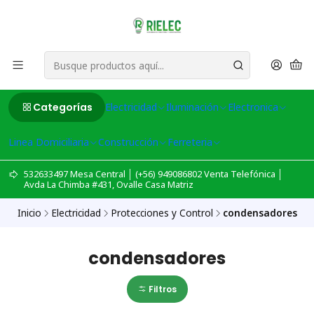
Categorías
Electricidad
Iluminación
Electronica
Linea Domiciliaria
Construcción
Ferreteria
532633497 Mesa Central │ (+56) 949086802 Venta Telefónica │
Avda La Chimba #431, Ovalle Casa Matriz
Inicio
Electricidad
Protecciones y Control
condensadores
condensadores
Filtros