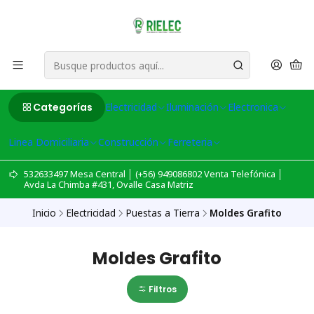
Categorías
Electricidad
Iluminación
Electronica
Linea Domiciliaria
Construcción
Ferreteria
532633497 Mesa Central │ (+56) 949086802 Venta Telefónica │
Avda La Chimba #431, Ovalle Casa Matriz
Inicio
Electricidad
Puestas a Tierra
Moldes Grafito
Moldes Grafito
Filtros