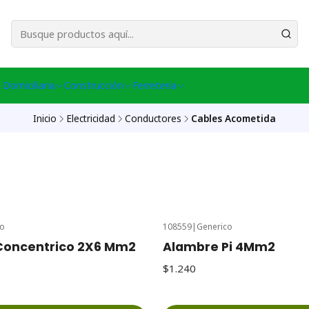
esa Central │ (+56) 949086802 Venta Telefónica │ Avda La Chimba #431, Ov
 Domiciliaria
Construcción
Ferreteria
Inicio
Electricidad
Conductores
Cables Acometida
co
108559
|
Generico
Concentrico 2X6 Mm2
Alambre Pi 4Mm2
$1.240