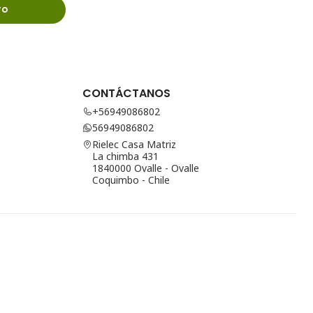
ro
CONTÁCTANOS
+56949086802
56949086802
Rielec Casa Matriz
La chimba 431
1840000 Ovalle - Ovalle
Coquimbo - Chile