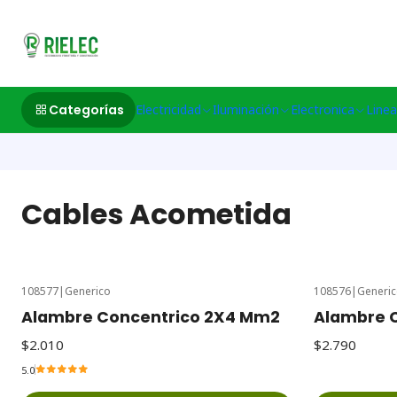
532633497 M
Categorías
Electricidad
Iluminación
Electronica
Linea
Cables Acometida
108577
|
Generico
108576
|
Generi
Alambre Concentrico 2X4 Mm2
Alambre 
$2.010
$2.790
5.0