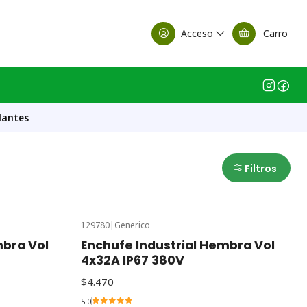
alle Casa Matriz
Acceso
Carro
lantes
Filtros
129780
|
Generico
mbra Vol
Enchufe Industrial Hembra Vol
4x32A IP67 380V
$4.470
5.0