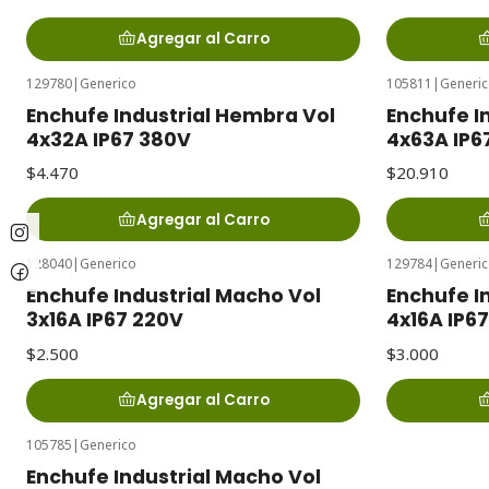
Agregar al Carro
129780
|
Generico
105811
|
Generi
Enchufe Industrial Hembra Vol
Enchufe I
4x32A IP67 380V
4x63A IP6
$4.470
$20.910
Agregar al Carro
128040
|
Generico
129784
|
Generi
Enchufe Industrial Macho Vol
Enchufe I
3x16A IP67 220V
4x16A IP6
$2.500
$3.000
Agregar al Carro
105785
|
Generico
Enchufe Industrial Macho Vol