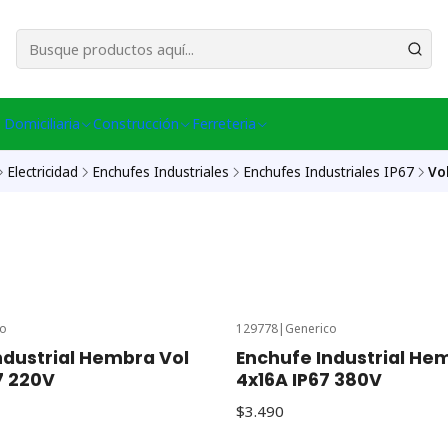
esa Central │ (+56) 949086802 Venta Telefónica │ Avda La Chimba #431, Ov
 Domiciliaria
Construcción
Ferreteria
Electricidad
Enchufes Industriales
Enchufes Industriales IP67
Vo
co
129778
|
Generico
ndustrial Hembra Vol
Enchufe Industrial He
7 220V
4x16A IP67 380V
$3.490