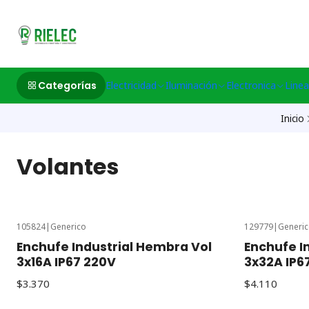
532633497 M
Categorías
Electricidad
Iluminación
Electronica
Linea
Inicio
Volantes
105824
|
Generico
129779
|
Generi
Enchufe Industrial Hembra Vol
Enchufe I
3x16A IP67 220V
3x32A IP6
$3.370
$4.110