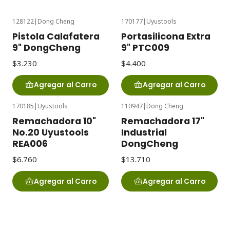
128122
|
Dong Cheng
170177
|
Uyustools
Pistola Calafatera
Portasilicona Extra
9" DongCheng
9" PTC009
$3.230
$4.400
Agregar al Carro
Agregar al Carro
170185
|
Uyustools
110947
|
Dong Cheng
Remachadora 10"
Remachadora 17"
No.20 Uyustools
Industrial
REA006
DongCheng
$6.760
$13.710
Agregar al Carro
Agregar al Carro