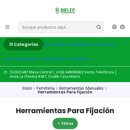
Categorías
Electricidad
Iluminación
Electronica
Linea Domiciliaria
Construcción
Ferreteria
532633497 Mesa Central │ (+56) 949086802 Venta Telefónica │
Avda La Chimba #431, Ovalle Casa Matriz
Inicio
Ferreteria
Herramientas Manuales
Herramientas Para Fijación
Herramientas Para Fijación
Filtros