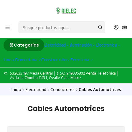
Categorías
Electricidad
Iluminación
Electronica
Linea Domiciliaria
Construcción
Ferreteria
532633497 Mesa Central │ (+56) 949086802 Venta Telefónica │
Avda La Chimba #431, Ovalle Casa Matriz
Inicio
Electricidad
Conductores
Cables Automotrices
Cables Automotrices