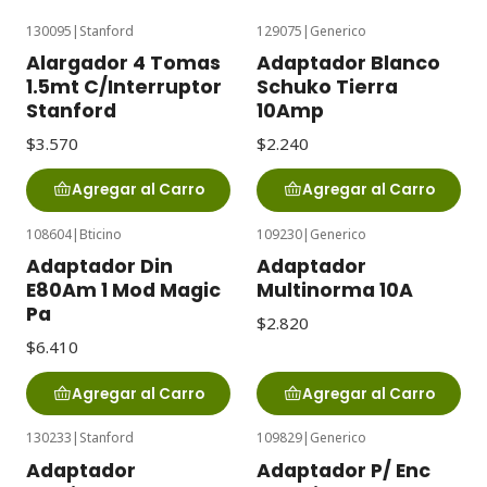
130095
|
Stanford
129075
|
Generico
Alargador 4 Tomas
Adaptador Blanco
1.5mt C/Interruptor
Schuko Tierra
Stanford
10Amp
$3.570
$2.240
Agregar al Carro
Agregar al Carro
108604
|
Bticino
109230
|
Generico
Adaptador Din
Adaptador
E80Am 1 Mod Magic
Multinorma 10A
Pa
$2.820
$6.410
Agregar al Carro
Agregar al Carro
130233
|
Stanford
109829
|
Generico
Adaptador
Adaptador P/ Enc