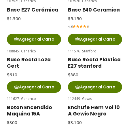
107921
|
Generico
107920
|
Generico
Base E27 Cerámica
Base E40 Ceramica
$1.300
$5.150
4.3
Agregar al Carro
Agregar al Carro
108845
|
Generico
111576
|
Stanford
Base Recta Loza
Base Recta Plastica
Cert
E27 stanford
$610
$880
Agregar al Carro
Agregar al Carro
111627
|
Generico
112449
|
Gewis
Boton Encendido
Enchufe Hem Vol 10
Maquina 15A
A Gewis Negro
$800
$3.100