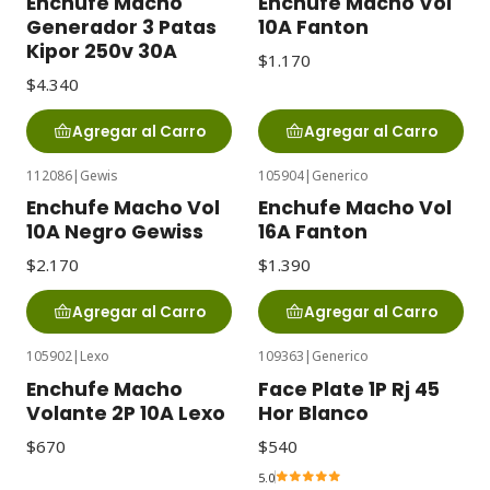
Enchufe Macho
Enchufe Macho Vol
Generador 3 Patas
10A Fanton
Kipor 250v 30A
$1.170
$4.340
Agregar al Carro
Agregar al Carro
112086
|
Gewis
105904
|
Generico
Enchufe Macho Vol
Enchufe Macho Vol
10A Negro Gewiss
16A Fanton
$2.170
$1.390
Agregar al Carro
Agregar al Carro
105902
|
Lexo
109363
|
Generico
Enchufe Macho
Face Plate 1P Rj 45
Volante 2P 10A Lexo
Hor Blanco
$670
$540
5.0