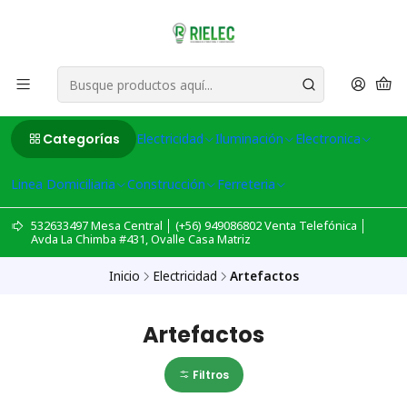
Categorías
Electricidad
Iluminación
Electronica
Linea Domiciliaria
Construcción
Ferreteria
532633497 Mesa Central │ (+56) 949086802 Venta Telefónica │
Avda La Chimba #431, Ovalle Casa Matriz
Inicio
Electricidad
Artefactos
Artefactos
Filtros