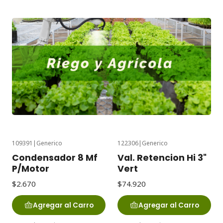
109391
|
Generico
122306
|
Generico
Condensador 8 Mf
Val. Retencion Hi 3"
P/Motor
Vert
$2.670
$74.920
Agregar al Carro
Agregar al Carro