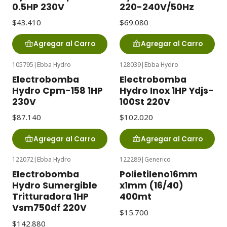
0.5HP 230V
220-240V/50Hz
$43.410
$69.080
Agregar al Carro
Agregar al Carro
105795
|
Ebba Hydro
128039
|
Ebba Hydro
Electrobomba
Electrobomba
Hydro Cpm-158 1HP
Hydro Inox 1HP Ydjs-
230V
100St 220V
$87.140
$102.020
Agregar al Carro
Agregar al Carro
122072
|
Ebba Hydro
122289
|
Generico
Electrobomba
Polietileno16mm
Hydro Sumergible
x1mm (16/40)
Tritturadora 1HP
400mt
Vsm750df 220V
$15.700
$142.880