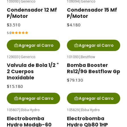
109393
|
Generico
109394
|
Generico
Condensador 12 Mf
Condensador 15 Mf
P/Motor
P/Motor
$3.510
$4.180
5.0
Agregar al Carro
Agregar al Carro
129033
|
Generico
101093
|
Bestflow
Valvula de Bola 1/2 "
Bomba Booster
2 Cuerpos
Rs12/9G Bestflow Gp
Inoxidable
$79.130
$15.180
Agregar al Carro
Agregar al Carro
105807
|
Ebba Hydro
105829
|
Ebba Hydro
Electrobomba
Electrobomba
Hydro Modqb-60
Hydro Qb80 1HP