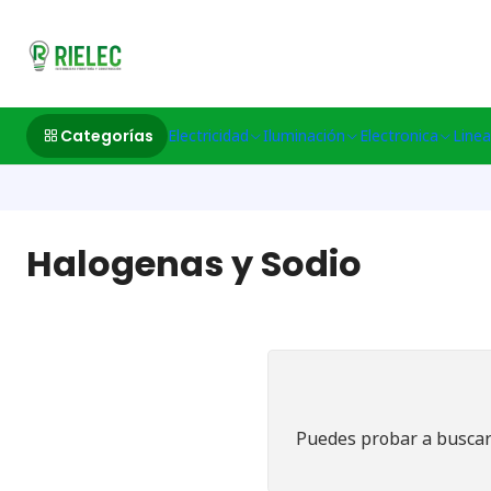
532633497 M
Categorías
Electricidad
Iluminación
Electronica
Linea
Halogenas y Sodio
Puedes probar a buscar 