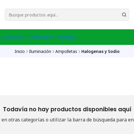
esa Central │ (+56) 949086802 Venta Telefónica │ Avda La Chimba #431, Ov
 Domiciliaria
Construcción
Ferreteria
Inicio
Iluminación
Ampolletas
Halogenas y Sodio
Todavía no hay productos disponibles aquí
en otras categorías o utilizar la barra de búsqueda para en