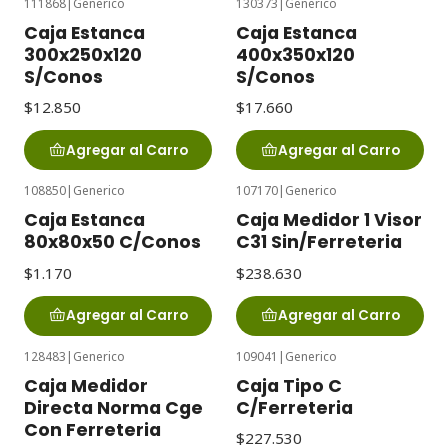
111868
|
Generico
130373
|
Generico
Caja Estanca
Caja Estanca
300x250x120
400x350x120
S/Conos
S/Conos
$12.850
$17.660
Agregar al Carro
Agregar al Carro
108850
|
Generico
107170
|
Generico
Caja Estanca
Caja Medidor 1 Visor
80x80x50 C/Conos
C31 Sin/Ferreteria
$1.170
$238.630
Agregar al Carro
Agregar al Carro
128483
|
Generico
109041
|
Generico
Caja Medidor
Caja Tipo C
Directa Norma Cge
C/Ferreteria
Con Ferreteria
$227.530