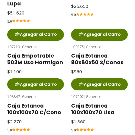
Lupa
$25.650
$51.620
5.0
5.0
Agregar al Carro
Agregar al Carro
107219
|
Generico
109375
|
Generico
Caja Empotrable
Caja Estanca
503M Uso Hormigon
80x80x50 S/Conos
$1.100
$960
Agregar al Carro
Agregar al Carro
108847
|
Generico
107202
|
Generico
Caja Estanca
Caja Estanca
100x100x70 C/Cono
100x100x70 Lisa
$2.270
$1.860
5.0
5.0