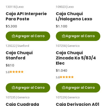
130118
|
Lexo
109023
|
Lexo
Caja API Interperie
Caja Chuqui
Para Poste
L/Halogeno Lexo
$5.300
$1.100
Agregar al Carro
Agregar al Carro
129222
|
Stanford
107258
|
Generico
Caja Chuqui
Caja Chuqui
Stanford
Zincada Ko 5/83/4
Elec
$810
$1.040
5.0
5.0
Agregar al Carro
Agregar al Carro
107235
|
Generico
107229
|
Generico
Caja Cuadrada
Caja Derivacion A01