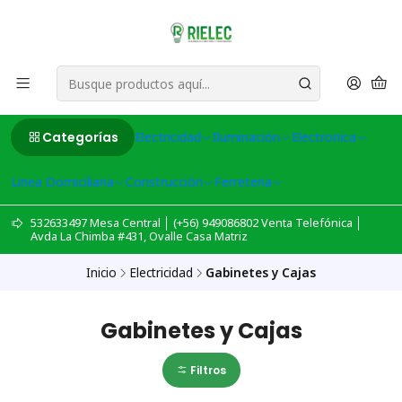
Categorías
Electricidad
Iluminación
Electronica
Linea Domiciliaria
Construcción
Ferreteria
532633497 Mesa Central │ (+56) 949086802 Venta Telefónica │
Avda La Chimba #431, Ovalle Casa Matriz
Inicio
Electricidad
Gabinetes y Cajas
Gabinetes y Cajas
Filtros