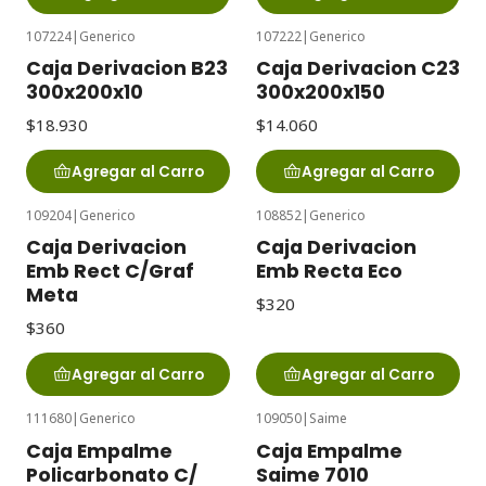
107224
|
Generico
107222
|
Generico
Caja Derivacion B23
Caja Derivacion C23
300x200x10
300x200x150
$18.930
$14.060
Agregar al Carro
Agregar al Carro
109204
|
Generico
108852
|
Generico
Caja Derivacion
Caja Derivacion
Emb Rect C/Graf
Emb Recta Eco
Meta
$320
$360
Agregar al Carro
Agregar al Carro
111680
|
Generico
109050
|
Saime
Caja Empalme
Caja Empalme
Policarbonato C/
Saime 7010