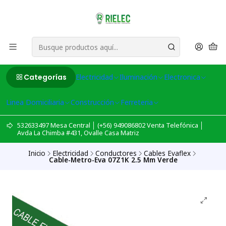
Categorías
Electricidad
Iluminación
Electronica
Linea Domiciliaria
Construcción
Ferreteria
532633497 Mesa Central │ (+56) 949086802 Venta Telefónica │
Avda La Chimba #431, Ovalle Casa Matriz
Inicio
Electricidad
Conductores
Cables Evaflex
Cable-Metro-Eva 07Z1K 2.5 Mm Verde