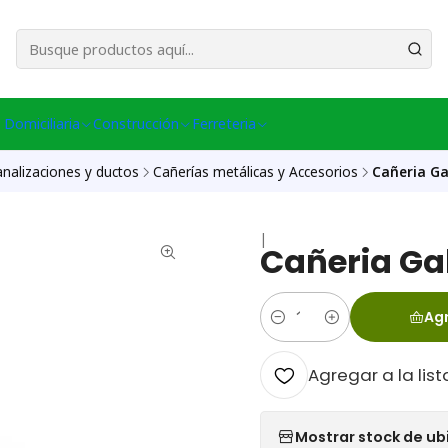
esa Central │ (+56) 949086802 Venta Telefónica │ Avda La Chimba #431, Ov
 Domiciliaria
Construcción
Ferreteria
nalizaciones y ductos
Cañerías metálicas y Accesorios
Cañeria Ga
|
Cañeria Gal
Agr
Cantidad
Agregar a la list
Mostrar stock de ub