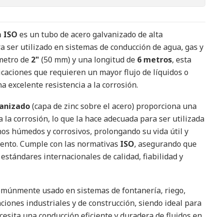
m ISO
es un tubo de acero galvanizado de alta
a ser utilizado en sistemas de conducción de agua, gas y
ámetro de
2"
(50 mm) y una longitud de
6 metros
, esta
icaciones que requieren un mayor flujo de líquidos o
a excelente resistencia a la corrosión.
anizado
(capa de zinc sobre el acero) proporciona una
a la corrosión, lo que la hace adecuada para ser utilizada
nos húmedos y corrosivos, prolongando su vida útil y
ento. Cumple con las normativas
ISO
, asegurando que
estándares internacionales de calidad, fiabilidad y
comúnmente usado en sistemas de fontanería, riego,
aciones industriales y de construcción, siendo ideal para
cesita una conducción eficiente y duradera de fluidos en