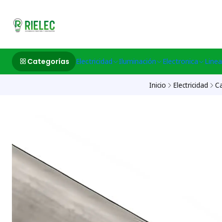
532633497 M
Categorías
Electricidad
Iluminación
Electronica
Linea
Inicio
Electricidad
Ca