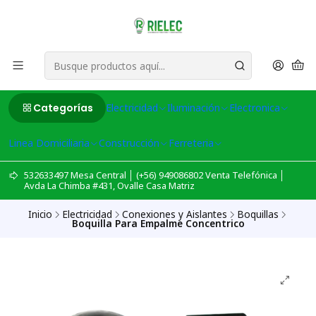
Categorías
Electricidad
Iluminación
Electronica
Linea Domiciliaria
Construcción
Ferreteria
532633497 Mesa Central │ (+56) 949086802 Venta Telefónica │
Avda La Chimba #431, Ovalle Casa Matriz
Inicio
Electricidad
Conexiones y Aislantes
Boquillas
Boquilla Para Empalme Concentrico