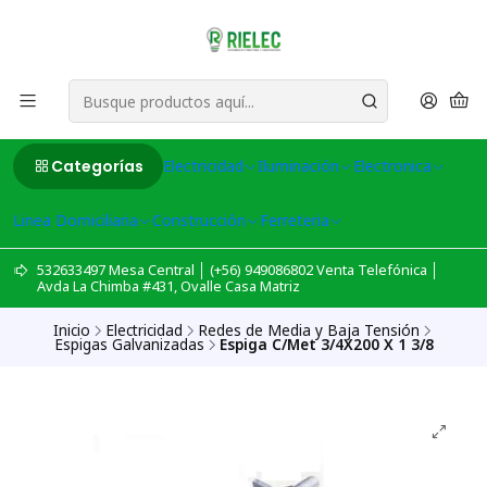
Categorías
Electricidad
Iluminación
Electronica
Linea Domiciliaria
Construcción
Ferreteria
532633497 Mesa Central │ (+56) 949086802 Venta Telefónica │
Avda La Chimba #431, Ovalle Casa Matriz
Inicio
Electricidad
Redes de Media y Baja Tensión
Espigas Galvanizadas
Espiga C/Met 3/4X200 X 1 3/8