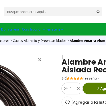
esa Central │ (+56) 949086802 Venta Telefónica │ Avda La Chimba #431, Ov
 Domiciliaria
Construcción
Ferreteria
ctores
Cables Aluminio y Preensamblados
Alambre Amarra Alum 
|
Alambre A
Aislada Re
5.0
1 reseña
Agr
Cantidad
Agregar a la list