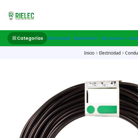
532633497 M
Categorías
Electricidad
Iluminación
Electronica
Linea
Inicio
Electricidad
Condu