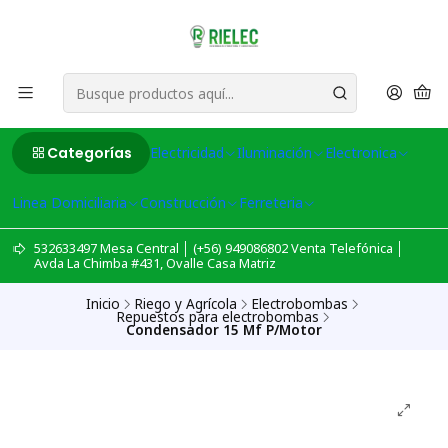
Categorías
Electricidad
Iluminación
Electronica
Linea Domiciliaria
Construcción
Ferreteria
532633497 Mesa Central │ (+56) 949086802 Venta Telefónica │
Avda La Chimba #431, Ovalle Casa Matriz
Inicio
Riego y Agrícola
Electrobombas
Repuestos para electrobombas
Condensador 15 Mf P/Motor