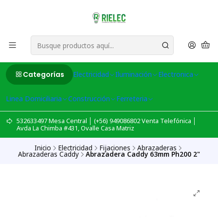
Categorías
Electricidad
Iluminación
Electronica
Linea Domiciliaria
Construcción
Ferreteria
532633497 Mesa Central │ (+56) 949086802 Venta Telefónica │
Avda La Chimba #431, Ovalle Casa Matriz
Inicio
Electricidad
Fijaciones
Abrazaderas
Abrazaderas Caddy
Abrazadera Caddy 63mm Ph200 2"