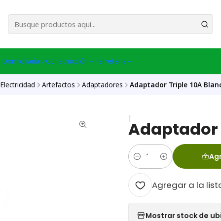
esa Central │ (+56) 949086802 Venta Telefónica │ Avda La Chimba #431, Ov
 Domiciliaria
Construcción
Ferreteria
Electricidad
Artefactos
Adaptadores
Adaptador Triple 10A Blan
|
Adaptador 
Agr
Cantidad
Agregar a la list
Mostrar stock de ub