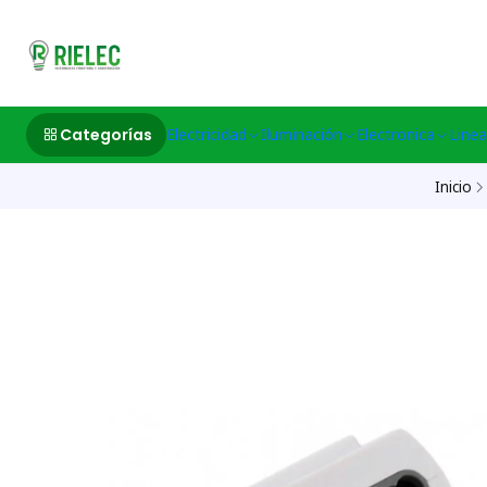
532633497 M
Categorías
Electricidad
Iluminación
Electronica
Linea
Inicio