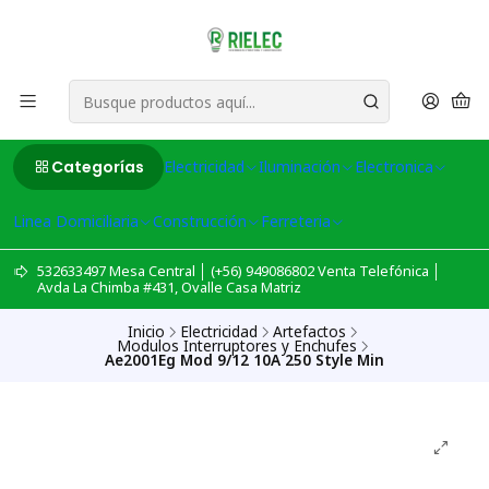
Categorías
Electricidad
Iluminación
Electronica
Linea Domiciliaria
Construcción
Ferreteria
532633497 Mesa Central │ (+56) 949086802 Venta Telefónica │
Avda La Chimba #431, Ovalle Casa Matriz
Inicio
Electricidad
Artefactos
Modulos Interruptores y Enchufes
Ae2001Eg Mod 9/12 10A 250 Style Min