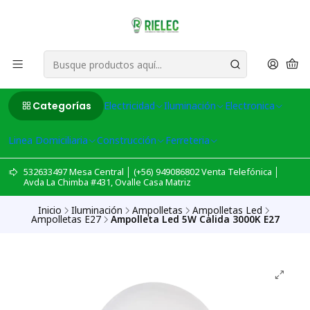
Categorías
Electricidad
Iluminación
Electronica
Linea Domiciliaria
Construcción
Ferreteria
532633497 Mesa Central │ (+56) 949086802 Venta Telefónica │
Avda La Chimba #431, Ovalle Casa Matriz
Inicio
Iluminación
Ampolletas
Ampolletas Led
Ampolletas E27
Ampolleta Led 5W Calida 3000K E27